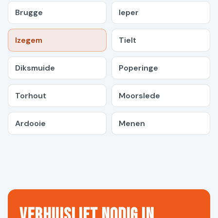
Brugge
Ieper
Izegem
Tielt
Diksmuide
Poperinge
Torhout
Moorslede
Ardooie
Menen
Verhuislift nodig in