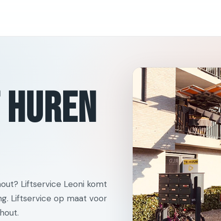
t huren
hout? Liftservice Leoni komt
ng. Liftservice op maat voor
hout.