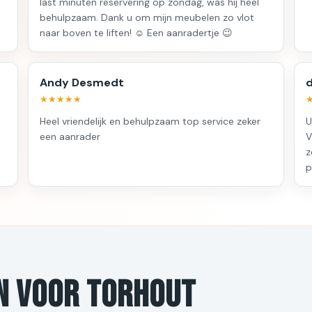
last minuten reservering op zondag, was hij heel
behulpzaam. Dank u om mijn meubelen zo vlot
naar boven te liften! ☺️ Een aanradertje 😉
Andy Desmedt
d
★★★★★
Heel vriendelijk en behulpzaam top service zeker
U
een aanrader
V
z
p
n voor Torhout