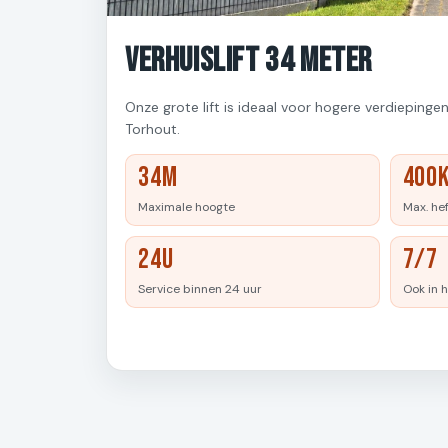
Verhuislift 34 meter
Onze grote lift is ideaal voor hogere verdieping
Torhout.
34M
400
Maximale hoogte
Max. he
24U
7/7
Service binnen 24 uur
Ook in 