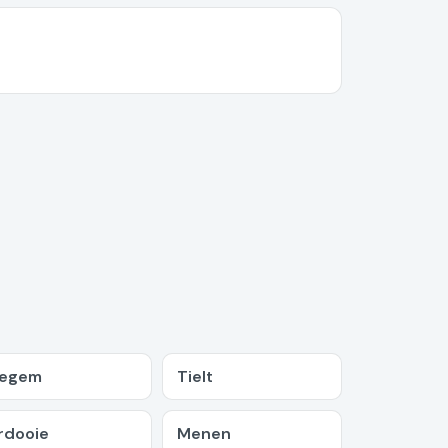
zegem
Tielt
rdooie
Menen