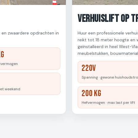
Verhuislift op T
en en zwaardere opdrachten in
Huur een professionele verhui
reikt tot 18 meter hoogte en
geïnstalleerd in heel West-Vl
KG
meubelstukken, bouwmaterial
fvermogen
220V
Spanning · gewone huishoudstr
het weekend
200 kg
Hefvermogen · max last per lift