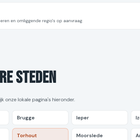
eren en omliggende regio's op aanvraag.
ere steden
jk onze lokale pagina's hieronder.
Brugge
Ieper
I
Torhout
Moorslede
A